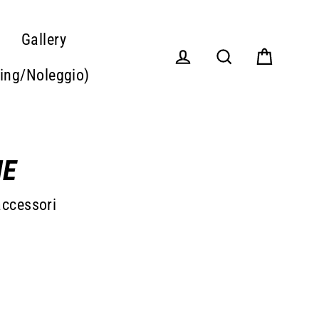
Gallery
Carrello
sing/Noleggio)
Accedi
Cerca
NE
accessori