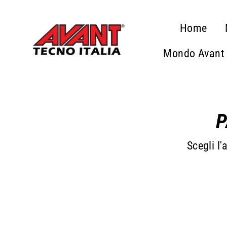
Passa
al
Home
contenuto
Mondo Avant
P
Scegli l